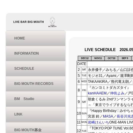
LIVE BAR BIG MOUTH
HOME
LIVE SCHEDULE 2026.0
INFORMATION
DEC12
NOV11
OCT10
SEP 9
DATE
SCHEDULE
2
永井優子／みちる／山口諒也(Abs
SAT
5
モジオ31／Ayami／瀧澤剛
TUE
6
TAKAAKIRA／熊代竜太朗
WED
BIG MOUTH RECORDS
『カンヨミトダカズタイ』
8
FRI
kanHAAEM
／
仲街よみ
／戸
BM Studio
朝倉くるみ 2ndワンマンラ
9
SAT
～「東京でライブするなら
『Happy Birthday♡みや
10
LINK
SUN
宮原 鈴／
MASA
／
長谷川光
11
岩崎けんいち
ONE-MAN 
MON
『TOKYO POP TUNE Vol.6
BIG MOUTH募金
12
TUE