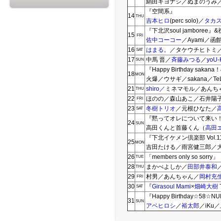
絹田キヨナシ／ぬまのうみ／
『空間系』
14
THU
吉本ヒロ
(perc solo)／
タカ
『下北沢soul jambore
15
FRI
佐中コーコー
／Ayami／
16
はまる。
／タケウチヒトミ
SAT
17
中馬 晋／
斉藤みつる
／
yoU-
SUN
『Happy Birthday 
18
MON
火爆／ウサギ／sakana／Te
21
shiro
／
ミネマモル／あんち
THU
22
ほのの／森山あこ／石井陽
FRI
23
冬樹トリオ
／元根ひなた／
SAT
『黙ってオレについて来い！』V
24
SUN
高田くんと首藤くん（
高田
『下北イケメン倶楽部 Vol.1
25
MON
吉田たける／雨宮健三郎／
26
「members only so sorry」
TUE
28
まかべよしか／
田部井泰和
THU
29
村男／あんちゃん／
岡村充
FRI
30
『
Girasoul Mami
×
畑崎大樹
SAT
『Happy Birthday☆58☆NUE
31
SUN
アベヒロシ
／
裕太郎
／iKu